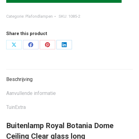
Categorie:
Plafondlampen
SKU:
1085-2
Share this product
Deel
Deel
Deel
Deel
op
op
op
op
X
Facebook
Pinterest
LinkedIn
Beschrijving
Aanvullende informatie
TuinExtra
Buitenlamp Royal Botania Dome
Ceiling Clear glass long