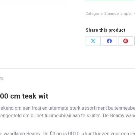
Categorie:
Staande lampen
Share this product
Deel
Deel
Dee
op
op
op
X
Facebook
Pint
ra
00 cm teak wit
en bekend om een fraai en uitermate sterk assortiment buitenmeub
engesteld om bij het tuinmeubilair aan te sluiten. De Beamy wand
e wandlamp Beamy. De fitting is GU10, u kunt kiezen voor een le