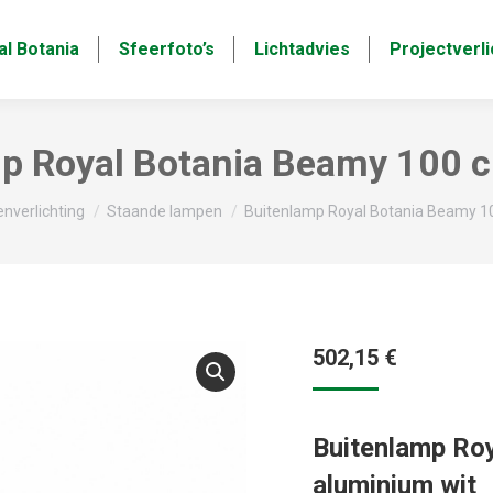
al Botania
Sfeerfoto’s
Lichtadvies
Projectverli
p Royal Botania Beamy 100 c
enverlichting
Staande lampen
Buitenlamp Royal Botania Beamy 10
502,15
€
Buitenlamp Ro
aluminium wit