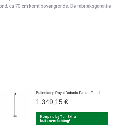
rond, ca 70 cm komt bovengronds. De fabrieksgarantie
Buitenlamp Royal Botania Parker Flood
1.349,15
€
Koop nu bij TuinExtra
buitenverlichting!