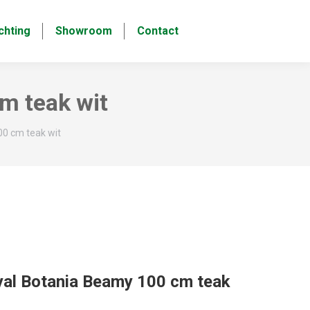
chting
Showroom
Contact
m teak wit
0 cm teak wit
yal Botania Beamy 100 cm teak