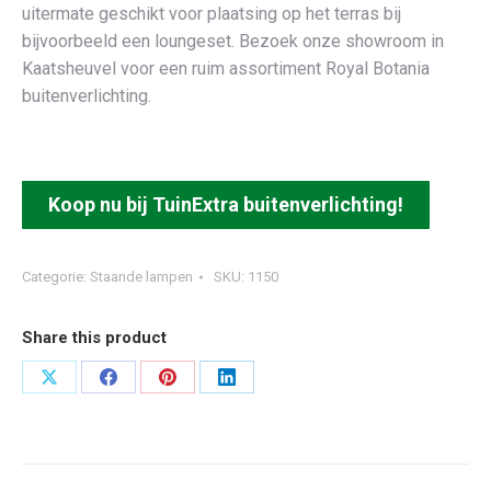
uitermate geschikt voor plaatsing op het terras bij
bijvoorbeeld een loungeset. Bezoek onze showroom in
Kaatsheuvel voor een ruim assortiment Royal Botania
buitenverlichting.
Koop nu bij TuinExtra buitenverlichting!
Categorie:
Staande lampen
SKU:
1150
Share this product
Deel
Deel
Deel
Deel
op
op
op
op
X
Facebook
Pinterest
LinkedIn