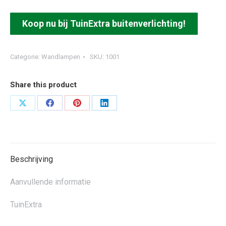
Koop nu bij TuinExtra buitenverlichting!
Categorie:
Wandlampen
SKU:
1001
Share this product
Deel
Deel
Deel
Deel
op
op
op
op
X
Facebook
Pinterest
LinkedIn
Beschrijving
Aanvullende informatie
TuinExtra