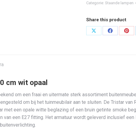
Categorie:
Staande lampen
Share this product
Deel
Deel
Dee
op
op
op
X
Facebook
Pint
ra
50 cm wit opaal
en bekend om een fraai en uitermate sterk assortiment buitenmeub
ngesteld om bij het tuinmeubilair aan te sluiten. De Tristar van 
 met een opale witte beglazing of een bruin getinte smoke begl
zien van een E27 fitting. Het armatuur wordt geleverd inclusief 
uitenverlichting.