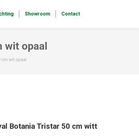
chting
Showroom
Contact
 wit opaal
0 cm wit opaal
al Botania Tristar 50 cm witt