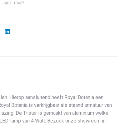
SKU:
10427
l
Deel
op
erest
LinkedIn
elen. Hierop aansluitend heeft Royal Botania een
Royal Botania is verkrijgbaar als staand armatuur van
azing. De Tristar is gemaakt van aluminium welke
een LED-lamp van 4 Watt. Bezoek onze showroom in