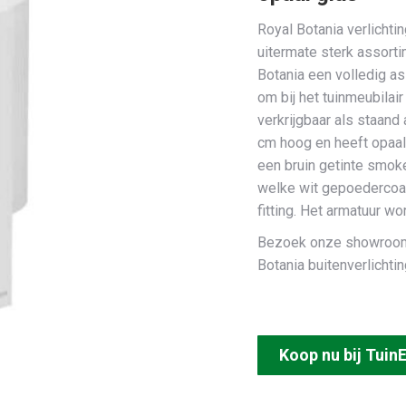
Royal Botania verlichtin
uitermate sterk assort
Botania een volledig a
om bij het tuinmeubilair
verkrijgbaar als staand
cm hoog en heeft opaal
een bruin getinte smok
welke wit gepoedercoat 
fitting. Het armatuur w
Bezoek onze showroom 
Botania buitenverlichtin
Koop nu bij TuinE