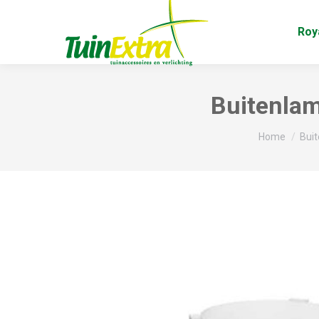
Roy
Buitenlam
Je bent hier
Home
Buit