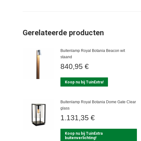
Gerelateerde producten
Buitenlamp Royal Botania Beacon wit
staand
840,95
€
Koop nu bij TuinExtra!
Buitenlamp Royal Botania Dome Gate Clear
glass
1.131,35
€
Koop nu bij TuinExtra
buitenverlichting!