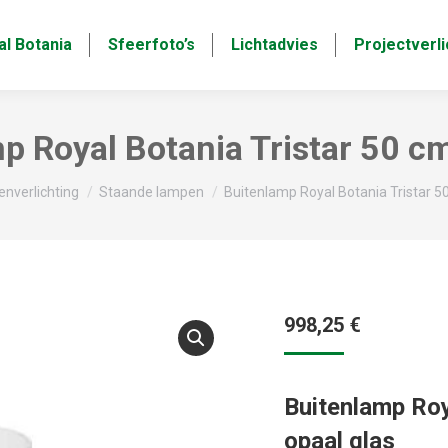
al Botania
Sfeerfoto’s
Lichtadvies
Projectverli
p Royal Botania Tristar 50 cm
:
enverlichting
Staande lampen
Buitenlamp Royal Botania Tristar 5
998,25
€
Buitenlamp Roy
opaal glas